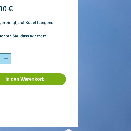
Preis
00 €
gereinigt, auf Bügel hängend.
achten Sie, dass wir trotz
igster Arbeitsweise, bei
idern keine Garantie für eine
inigung übernehmen.
In den Warenkorb