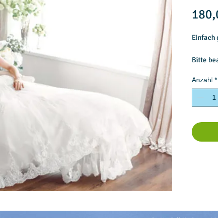
180,
Einfach 
Bitte be
sorgfält
Anzahl
*
Brautkle
100% Re