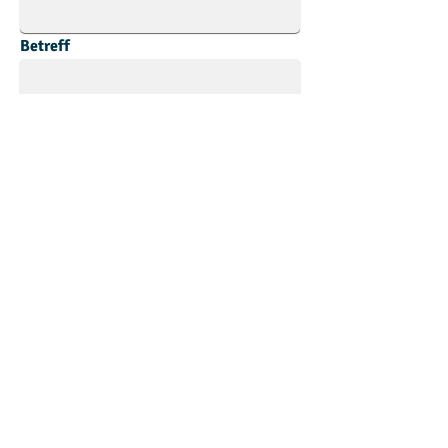
Betreff
Nachricht
Senden
© Textilpflege Wille |
Impressum & Disclaimer |
Do Not Sell My Personal Information